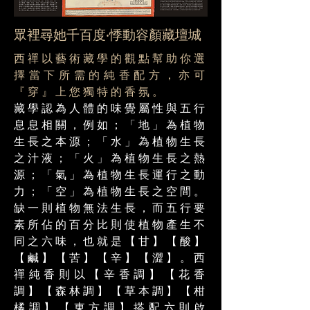
眾裡尋她千百度‧悸動容顏藏壇城
西禪以藝術藏學的觀點幫助你選
擇當下所需的純香配方，亦可
『穿』上您獨特的香氛。
藏學認為人體的味覺屬性與五行
息息相關，例如；「地」為植物
生長之本源；「水」為植物生長
之汁液；「火」為植物生長之熱
源；「氣」為植物生長運行之動
力；「空」為植物生長之空間。
缺一則植物無法生長，而五行要
素所佔的百分比則使植物產生不
同之六味，也就是【甘】【酸】
【鹹】【苦】【辛】【澀】。西
禪純香則以【辛香調】【花香
調】【森林調】【草本調】【柑
橘調】【東方調】搭配六則啟