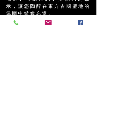
示，讓您陶醉在東方古國聖地的
氛圍中繾綣忘返。
由心靈之美進而追求時尚，是
現代人文的重要發展，除了衣
飾著重環保天然的素材外，全
身籠罩在純植芳香分子的氛
圍，也是人類探訪自我的最佳
詮釋。『穿香水』是對感官昇
華的指標，展現真性情，與天
地間自然物合一的寬闊胸懷，
藉由『穿香水』展露無遺，西
禪純香帶給你一種獨特的體
驗，表現的是亙古時尚！
04 2378 6786
©2018 by 席閣美術園道設計中心 CJ-LOFT Architecture